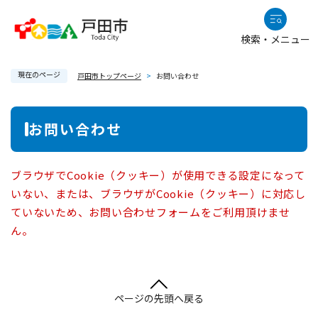
ペ
メニューを飛ばして本文へ
ー
検索・メニュー
ジ
の
現在のページ
先
戸田市トップページ
>
お問い合わせ
頭
で
本
お問い合わせ
す
文
。
ブラウザでCookie（クッキー）が使用できる設定になって
いない、または、ブラウザがCookie（クッキー）に対応し
ていないため、お問い合わせフォームをご利用頂けませ
ん。
ページの先頭へ戻る