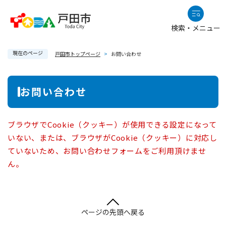
ペ
メニューを飛ばして本文へ
ー
検索・メニュー
ジ
の
現在のページ
先
戸田市トップページ
>
お問い合わせ
頭
で
本
お問い合わせ
す
文
。
ブラウザでCookie（クッキー）が使用できる設定になって
いない、または、ブラウザがCookie（クッキー）に対応し
ていないため、お問い合わせフォームをご利用頂けませ
ん。
ページの先頭へ戻る