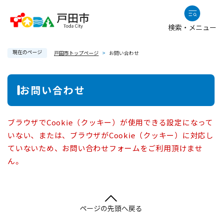
ペ
メニューを飛ばして本文へ
ー
検索・メニュー
ジ
の
現在のページ
先
戸田市トップページ
>
お問い合わせ
頭
で
本
お問い合わせ
す
文
。
ブラウザでCookie（クッキー）が使用できる設定になって
いない、または、ブラウザがCookie（クッキー）に対応し
ていないため、お問い合わせフォームをご利用頂けませ
ん。
ページの先頭へ戻る