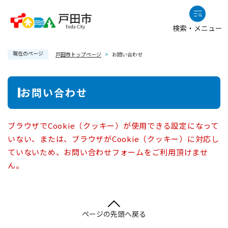
ペ
メニューを飛ばして本文へ
ー
検索・メニュー
ジ
の
現在のページ
先
戸田市トップページ
>
お問い合わせ
頭
で
本
お問い合わせ
す
文
。
ブラウザでCookie（クッキー）が使用できる設定になって
いない、または、ブラウザがCookie（クッキー）に対応し
ていないため、お問い合わせフォームをご利用頂けませ
ん。
ページの先頭へ戻る