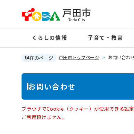
ペ
ー
ジ
の
くらしの情報
子育て・教育
先
頭
で
現在のページ
戸田市トップページ
>
お問い合わ
す
。
本
お問い合わせ
文
ブラウザでCookie（クッキー）が使用できる設
ご利用頂けません。