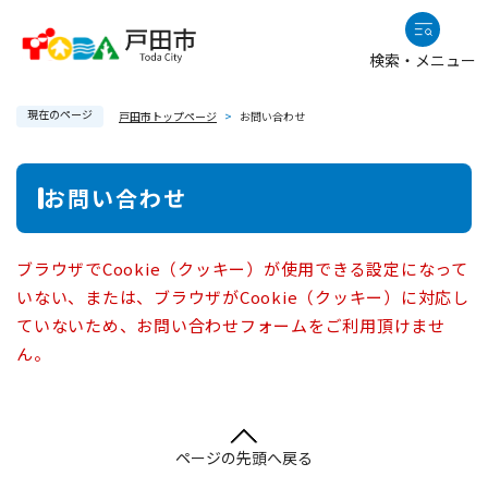
ペ
メニューを飛ばして本文へ
ー
検索・メニュー
ジ
の
現在のページ
先
戸田市トップページ
>
お問い合わせ
頭
で
本
お問い合わせ
す
文
。
ブラウザでCookie（クッキー）が使用できる設定になって
いない、または、ブラウザがCookie（クッキー）に対応し
ていないため、お問い合わせフォームをご利用頂けませ
ん。
ページの先頭へ戻る