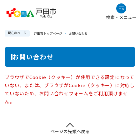
ペ
メニューを飛ばして本文へ
ー
検索・メニュー
ジ
の
現在のページ
先
戸田市トップページ
>
お問い合わせ
頭
で
本
お問い合わせ
す
文
。
ブラウザでCookie（クッキー）が使用できる設定になって
いない、または、ブラウザがCookie（クッキー）に対応し
ていないため、お問い合わせフォームをご利用頂けませ
ん。
ページの先頭へ戻る