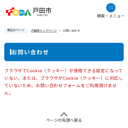
ペ
メニューを飛ばして本文へ
ー
検索・メニュー
ジ
の
現在のページ
先
戸田市トップページ
>
お問い合わせ
頭
で
本
お問い合わせ
す
文
。
ブラウザでCookie（クッキー）が使用できる設定になって
いない、または、ブラウザがCookie（クッキー）に対応し
ていないため、お問い合わせフォームをご利用頂けませ
ん。
ページの先頭へ戻る