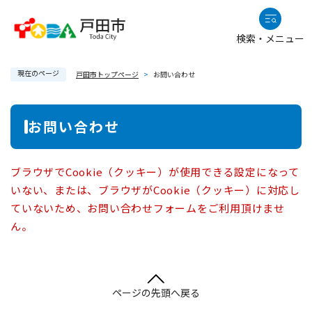
ペ
メニューを飛ばして本文へ
ー
検索・メニュー
ジ
の
現在のページ
先
戸田市トップページ
>
お問い合わせ
頭
で
本
お問い合わせ
す
文
。
ブラウザでCookie（クッキー）が使用できる設定になって
いない、または、ブラウザがCookie（クッキー）に対応し
ていないため、お問い合わせフォームをご利用頂けませ
ん。
ページの先頭へ戻る