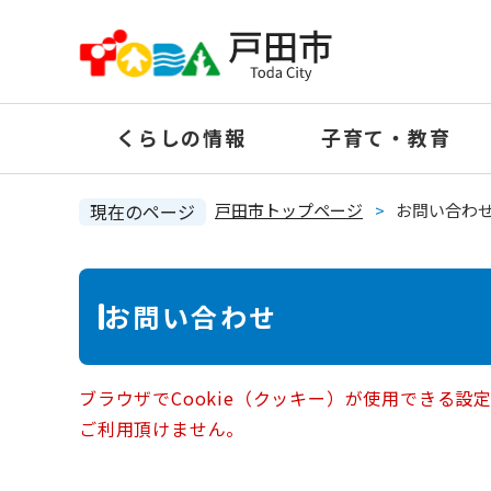
ペ
ー
ジ
の
くらしの情報
子育て・教育
先
頭
で
現在のページ
戸田市トップページ
>
お問い合わ
す
。
本
お問い合わせ
文
ブラウザでCookie（クッキー）が使用できる設
ご利用頂けません。