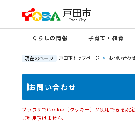
ペ
ー
ジ
の
くらしの情報
子育て・教育
先
頭
で
現在のページ
戸田市トップページ
>
お問い合わ
す
。
本
お問い合わせ
文
ブラウザでCookie（クッキー）が使用できる設
ご利用頂けません。