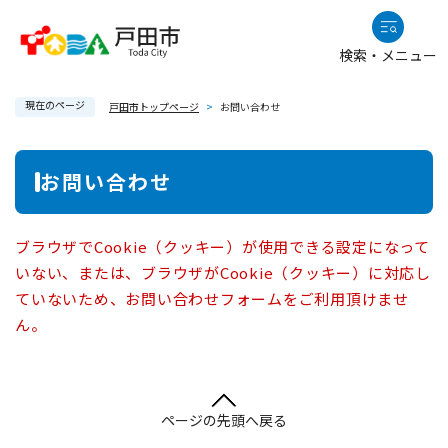
ペ
メニューを飛ばして本文へ
ー
検索・メニュー
ジ
の
現在のページ
先
戸田市トップページ
>
お問い合わせ
頭
で
本
お問い合わせ
す
文
。
ブラウザでCookie（クッキー）が使用できる設定になって
いない、または、ブラウザがCookie（クッキー）に対応し
ていないため、お問い合わせフォームをご利用頂けませ
ん。
ページの先頭へ戻る