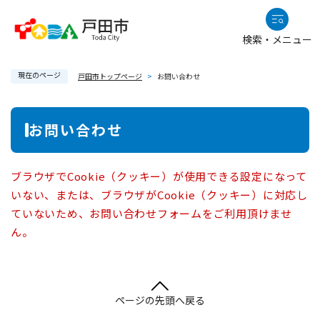
ペ
メニューを飛ばして本文へ
ー
検索・メニュー
ジ
の
現在のページ
先
戸田市トップページ
>
お問い合わせ
頭
で
本
お問い合わせ
す
文
。
ブラウザでCookie（クッキー）が使用できる設定になって
いない、または、ブラウザがCookie（クッキー）に対応し
ていないため、お問い合わせフォームをご利用頂けませ
ん。
ページの先頭へ戻る