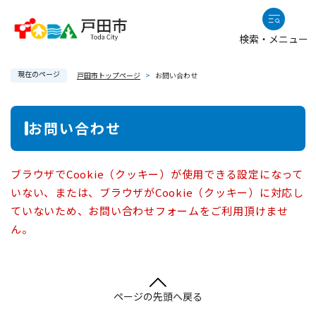
ペ
メニューを飛ばして本文へ
ー
検索・メニュー
ジ
の
現在のページ
先
戸田市トップページ
>
お問い合わせ
頭
で
本
お問い合わせ
す
文
。
ブラウザでCookie（クッキー）が使用できる設定になって
いない、または、ブラウザがCookie（クッキー）に対応し
ていないため、お問い合わせフォームをご利用頂けませ
ん。
ページの先頭へ戻る