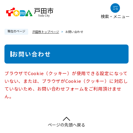
ペ
メニューを飛ばして本文へ
ー
検索・メニュー
ジ
の
現在のページ
先
戸田市トップページ
>
お問い合わせ
頭
で
本
お問い合わせ
す
文
。
ブラウザでCookie（クッキー）が使用できる設定になって
いない、または、ブラウザがCookie（クッキー）に対応し
ていないため、お問い合わせフォームをご利用頂けませ
ん。
ページの先頭へ戻る