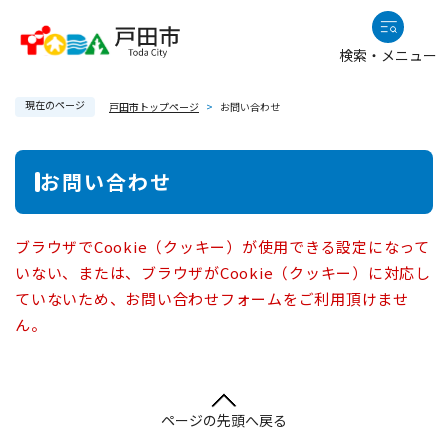
ペ
メニューを飛ばして本文へ
ー
検索・メニュー
ジ
の
現在のページ
先
戸田市トップページ
>
お問い合わせ
頭
で
本
お問い合わせ
す
文
。
ブラウザでCookie（クッキー）が使用できる設定になって
いない、または、ブラウザがCookie（クッキー）に対応し
ていないため、お問い合わせフォームをご利用頂けませ
ん。
ページの先頭へ戻る