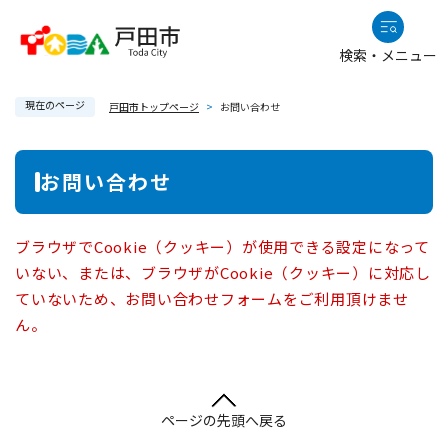
ペ
メニューを飛ばして本文へ
ー
検索・メニュー
ジ
の
現在のページ
先
戸田市トップページ
>
お問い合わせ
頭
で
本
お問い合わせ
す
文
。
ブラウザでCookie（クッキー）が使用できる設定になって
いない、または、ブラウザがCookie（クッキー）に対応し
ていないため、お問い合わせフォームをご利用頂けませ
ん。
ページの先頭へ戻る