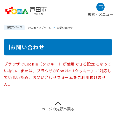
ペ
メニューを飛ばして本文へ
ー
検索・メニュー
ジ
の
現在のページ
先
戸田市トップページ
>
お問い合わせ
頭
で
本
お問い合わせ
す
文
。
ブラウザでCookie（クッキー）が使用できる設定になって
いない、または、ブラウザがCookie（クッキー）に対応し
ていないため、お問い合わせフォームをご利用頂けませ
ん。
ページの先頭へ戻る