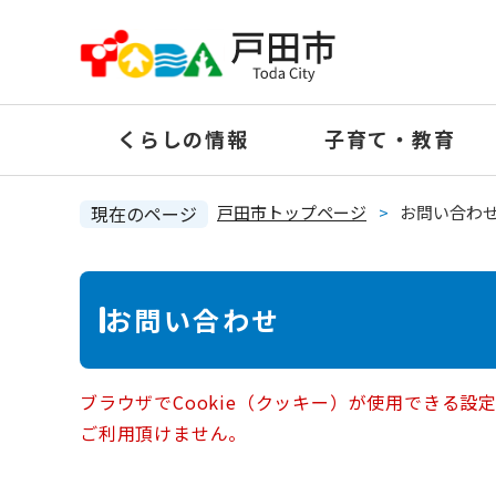
ペ
ー
ジ
の
くらしの情報
子育て・教育
先
頭
で
現在のページ
戸田市トップページ
>
お問い合わ
す
。
本
お問い合わせ
文
ブラウザでCookie（クッキー）が使用できる設
ご利用頂けません。