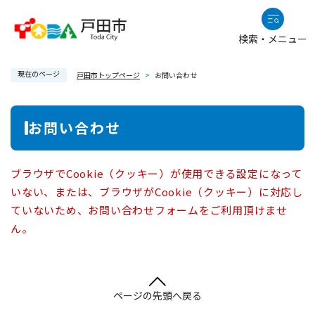
ペ
メニューを飛ばして本文へ
ー
検索・メニュー
ジ
の
現在のページ
先
戸田市トップページ
>
お問い合わせ
頭
で
本
お問い合わせ
す
文
。
ブラウザでCookie（クッキー）が使用できる設定になって
いない、または、ブラウザがCookie（クッキー）に対応し
ていないため、お問い合わせフォームをご利用頂けませ
ん。
ページの先頭へ戻る