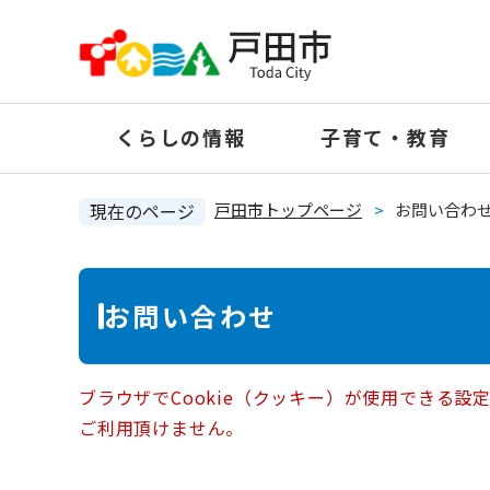
ペ
ー
ジ
の
くらしの情報
子育て・教育
先
頭
で
現在のページ
戸田市トップページ
>
お問い合わ
す
。
本
お問い合わせ
文
ブラウザでCookie（クッキー）が使用できる設
ご利用頂けません。