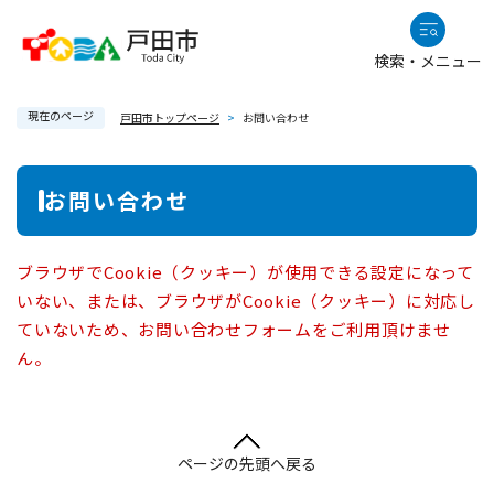
ペ
メニューを飛ばして本文へ
ー
検索・メニュー
ジ
の
現在のページ
先
戸田市トップページ
>
お問い合わせ
頭
で
本
お問い合わせ
す
文
。
ブラウザでCookie（クッキー）が使用できる設定になって
いない、または、ブラウザがCookie（クッキー）に対応し
ていないため、お問い合わせフォームをご利用頂けませ
ん。
ページの先頭へ戻る