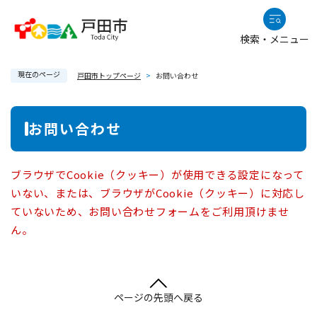
ペ
メニューを飛ばして本文へ
ー
検索・メニュー
ジ
の
現在のページ
先
戸田市トップページ
>
お問い合わせ
頭
で
本
お問い合わせ
す
文
。
ブラウザでCookie（クッキー）が使用できる設定になって
いない、または、ブラウザがCookie（クッキー）に対応し
ていないため、お問い合わせフォームをご利用頂けませ
ん。
ページの先頭へ戻る